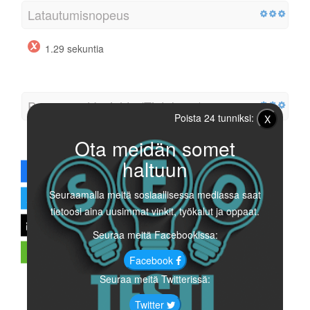
Latautumisnopeus
1.29 sekuntia
Pagespeed Insights (Tietokone)
Poista 24 tunniksi:
X
Ota meidän somet
haltuun
Seuraamalla meitä sosiaallisessa mediassa saat
tietoosi aina uusimmat vinkit, työkalut ja oppaat.
Seuraa meitä Facebookissa:
Facebook
Seuraa meitä Twitterissä:
Twitter