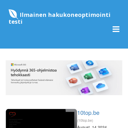
Ilmainen hakukoneoptimointi
testi
10top.be
(10top.be)
August, 14 2024