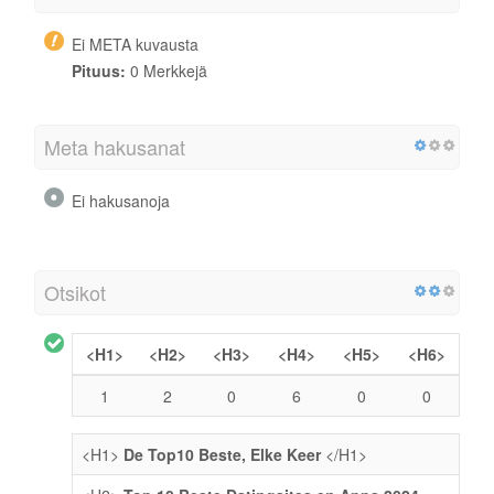
Ei META kuvausta
Pituus:
0 Merkkejä
Meta hakusanat
Ei hakusanoja
Otsikot
<H1>
<H2>
<H3>
<H4>
<H5>
<H6>
1
2
0
6
0
0
<H1>
De Top10 Beste, Elke Keer
</H1>