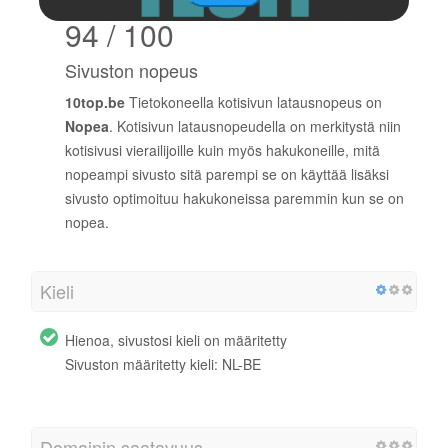
94 / 100
Sivuston nopeus
10top.be
Tietokoneella kotisivun latausnopeus on
Nopea
. Kotisivun latausnopeudella on merkitystä niin
kotisivusi vierailijoille kuin myös hakukoneille, mitä
nopeampi sivusto sitä parempi se on käyttää lisäksi
sivusto optimoituu hakukoneissa paremmin kun se on
nopea.
Kieli
Hienoa, sivustosi kieli on määritetty
Sivuston määritetty kieli: NL-BE
Domainin saatavuus