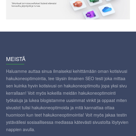
MEISTÄ
Haluamme auttaa sinua ilmaiseksi kehittämään oman kotisivusi
hakukoneoptimointia, tee täysin ilmainen SEO testi joka mittaa
sen kuinka hyvin kotisivusi on hakukoneoptimoitu jopa yksi sivu
kerrallaan! Voit myös kokeilla meidän hakukoneoptimointi
työkaluja ja lukea blogistamme uusimmat vinkit ja oppaat miten
sivustot tulisi hakukoneoptimoida ja mitä kannattaa ottaa
huomioon kun teet hakukoneoptimointia! Voit myös jakaa testin
ystävällesi sosiaallisessa mediassa kätevästi sivustolta löytyvien
nappien avulla.