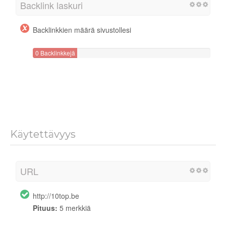
Backlink laskuri
Backlinkkien määrä sivustollesi
0 Backlinkkejä
Käytettävyys
URL
http://10top.be
Pituus:
5 merkkiä