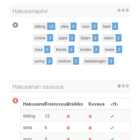
Hakusanapilvi
dating
12
sites
6
voor
5
best
4
online
3
apps
3
lijsten
2
daten
2
read
2
trends
2
vinden
2
beste
2
policy
2
creëren
2
beslissingen
2
Hakusanan osuvuus
Hakusanat
Toistuvuus
Otsikko
Kuvaus
<H>
dating
12
sites
6
voor
5