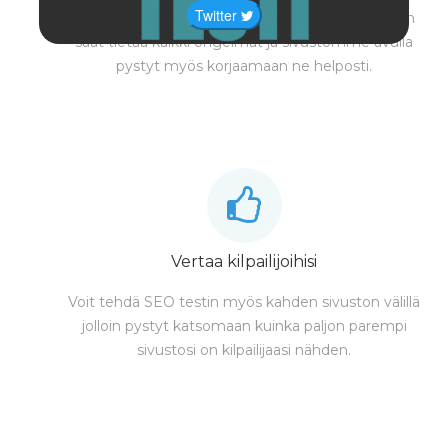
Twitter
SEO testi testaa sivustosi erittäin kattavasti joten
saat tietää kaikki ongelmat ja sivustomme avulla
pystyt myös korjaamaan ne helposti.
Vertaa kilpailijoihisi
Voit tehdä SEO testin myös kahden sivuston välillä
jolloin pystyt katsomaan kuinka paljon parempi
sivustosi on kilpailijaasi nähden.