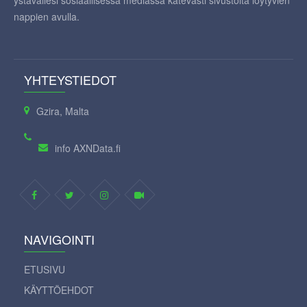
ystävällesi sosiaallisessa mediassa kätevästi sivustolta löytyvien
nappien avulla.
YHTEYSTIEDOT
Gzira, Malta
info AXNData.fi
NAVIGOINTI
ETUSIVU
KÄYTTÖEHDOT