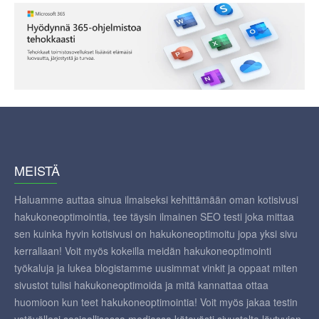
MEISTÄ
Haluamme auttaa sinua ilmaiseksi kehittämään oman kotisivusi
hakukoneoptimointia, tee täysin ilmainen SEO testi joka mittaa
sen kuinka hyvin kotisivusi on hakukoneoptimoitu jopa yksi sivu
kerrallaan! Voit myös kokeilla meidän hakukoneoptimointi
työkaluja ja lukea blogistamme uusimmat vinkit ja oppaat miten
sivustot tulisi hakukoneoptimoida ja mitä kannattaa ottaa
huomioon kun teet hakukoneoptimointia! Voit myös jakaa testin