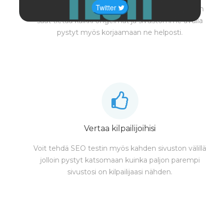
Twitter
SEO testi testaa sivustosi erittäin kattavasti joten
saat tietää kaikki ongelmat ja sivustomme avulla
pystyt myös korjaamaan ne helposti.
Vertaa kilpailijoihisi
Voit tehdä SEO testin myös kahden sivuston välillä
jolloin pystyt katsomaan kuinka paljon parempi
sivustosi on kilpailijaasi nähden.