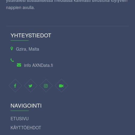
ystävällesi sosiaallisessa mediassa kätevästi sivustolta löytyvien
nappien avulla.
YHTEYSTIEDOT
Gzira, Malta
info AXNData.fi
NAVIGOINTI
ETUSIVU
KÄYTTÖEHDOT