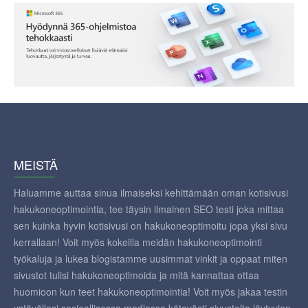
MEISTÄ
Haluamme auttaa sinua ilmaiseksi kehittämään oman kotisivusi
hakukoneoptimointia, tee täysin ilmainen SEO testi joka mittaa
sen kuinka hyvin kotisivusi on hakukoneoptimoitu jopa yksi sivu
kerrallaan! Voit myös kokeilla meidän hakukoneoptimointi
työkaluja ja lukea blogistamme uusimmat vinkit ja oppaat miten
sivustot tulisi hakukoneoptimoida ja mitä kannattaa ottaa
huomioon kun teet hakukoneoptimointia! Voit myös jakaa testin