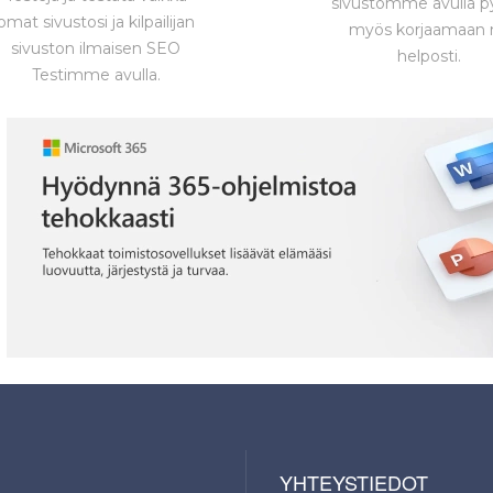
sivustomme avulla p
omat sivustosi ja kilpailijan
myös korjaamaan 
sivuston ilmaisen SEO
helposti.
Testimme avulla.
YHTEYSTIEDOT