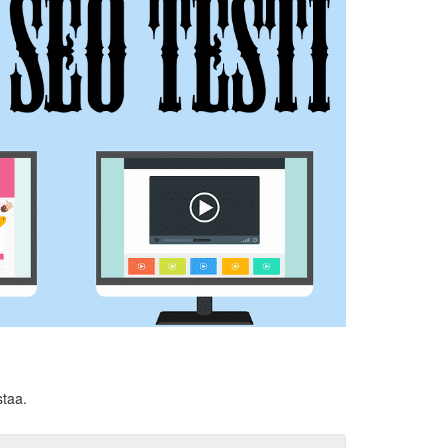
staa.