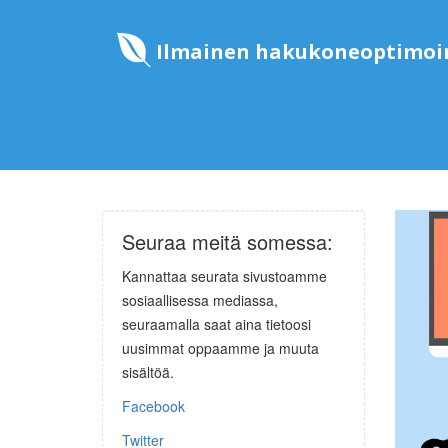
Ilmainen hakukoneoptimoin
Seuraa meitä somessa:
Kannattaa seurata sivustoamme
sosiaallisessa mediassa,
seuraamalla saat aina tietoosi
uusimmat oppaamme ja muuta
sisältöä.
Facebook
Twitter