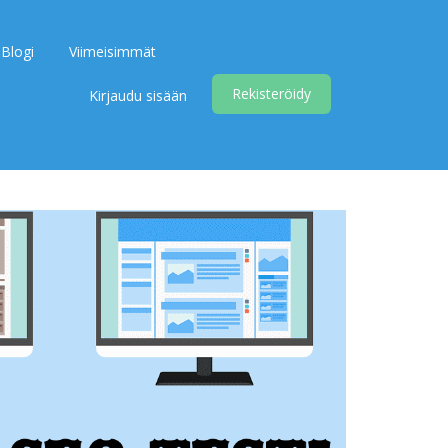
Blogi
Viimeisimmät
Rekisteröidy
Kirjaudu sisään