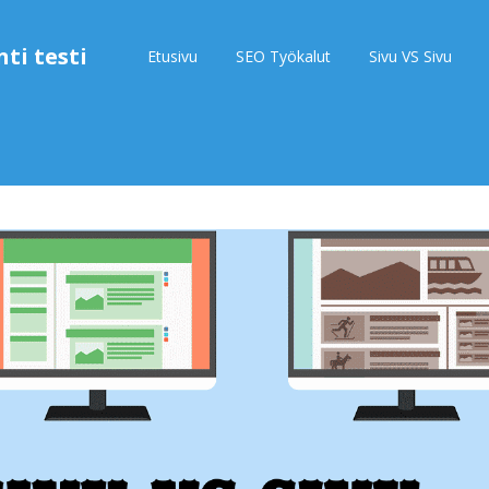
ti testi
Etusivu
SEO Työkalut
Sivu VS Sivu