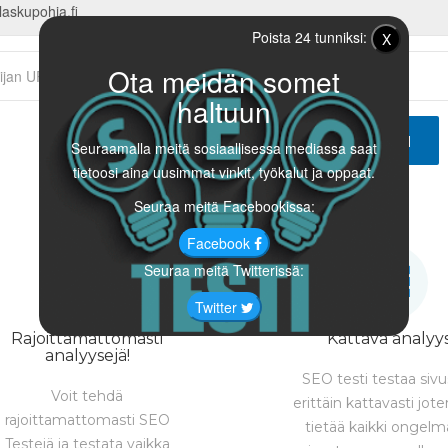
Poista 24 tunniksi:
X
Ota meidän somet
haltuun
ANALYSOI
Seuraamalla meitä sosiaallisessa mediassa saat
tietoosi aina uusimmat vinkit, työkalut ja oppaat.
Seuraa meitä Facebookissa:
Facebook
Seuraa meitä Twitterissä:
Twitter
Rajoittamattomasti
Kattava analyys
analyysejä!
SEO testi testaa sivu
Voit tehdä
erittäin kattavasti jot
rajoittamattomasti SEO
tietää kaikki ongelm
Testejä ja testata vaikka