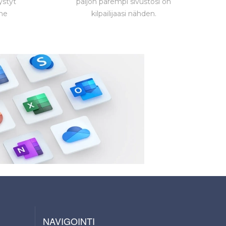
ystyt
paljon parempi sivustosi on
ne
kilpailijaasi nähden.
NAVIGOINTI