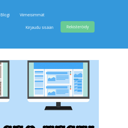
Blogi
Viimeisimmät
Rekisteröidy
Kirjaudu sisään