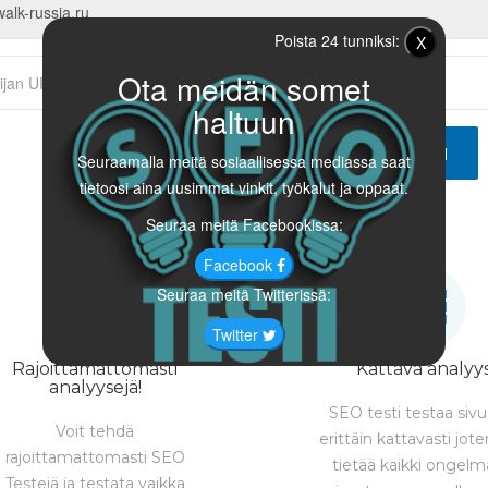
Poista 24 tunniksi:
X
Ota meidän somet
haltuun
ANALYSOI
Seuraamalla meitä sosiaallisessa mediassa saat
tietoosi aina uusimmat vinkit, työkalut ja oppaat.
Seuraa meitä Facebookissa:
Facebook
Seuraa meitä Twitterissä:
Twitter
Rajoittamattomasti
Kattava analyys
analyysejä!
SEO testi testaa sivu
Voit tehdä
erittäin kattavasti jot
rajoittamattomasti SEO
tietää kaikki ongelm
Testejä ja testata vaikka