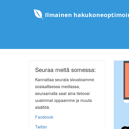
Ilmainen hakukoneoptimoin
Seuraa meitä somessa:
Kannattaa seurata sivustoamme
sosiaallisessa mediassa,
seuraamalla saat aina tietoosi
uusimmat oppaamme ja muuta
sisältöä.
Facebook
Twitter