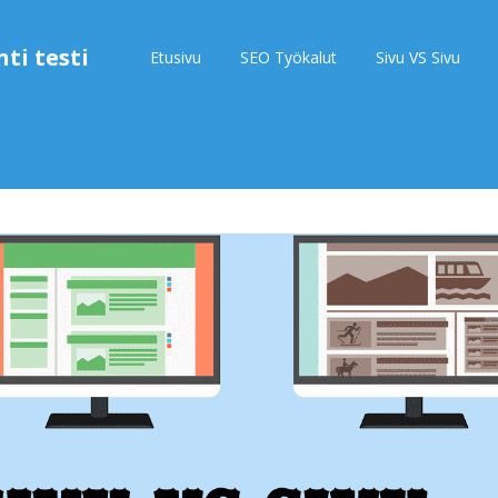
ti testi
Etusivu
SEO Työkalut
Sivu VS Sivu