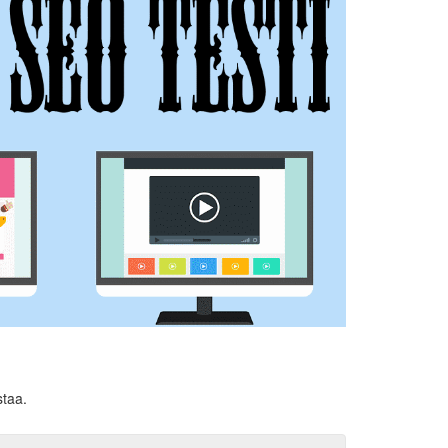
staa.