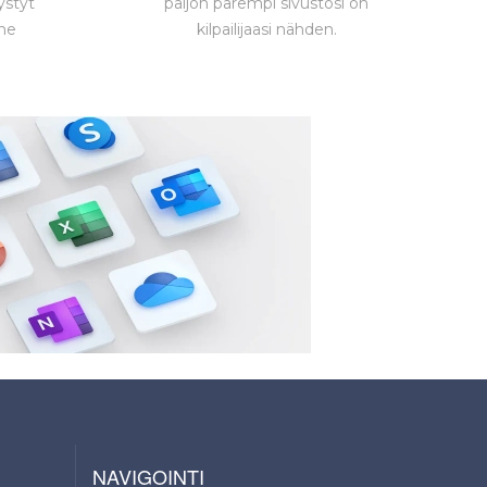
ystyt
paljon parempi sivustosi on
ne
kilpailijaasi nähden.
NAVIGOINTI