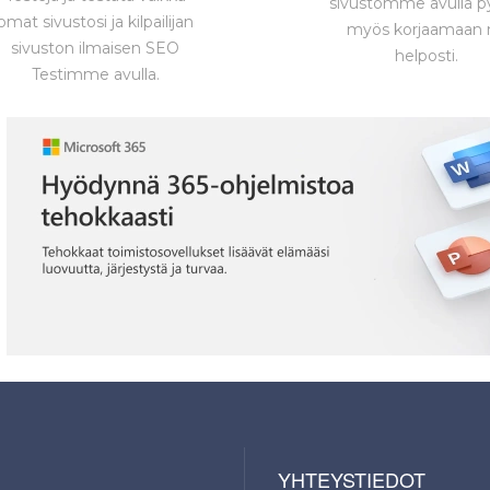
sivustomme avulla p
omat sivustosi ja kilpailijan
myös korjaamaan 
sivuston ilmaisen SEO
helposti.
Testimme avulla.
YHTEYSTIEDOT