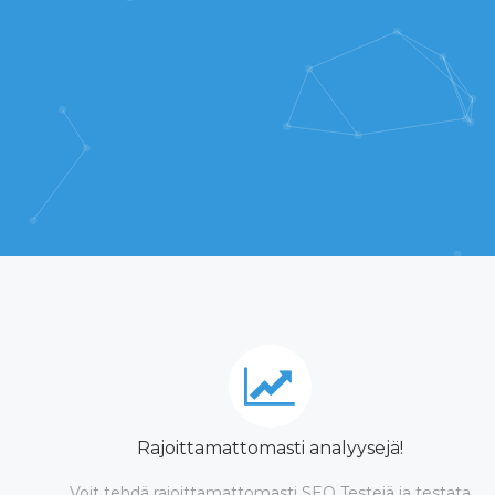
Rajoittamattomasti analyysejä!
Voit tehdä rajoittamattomasti SEO Testejä ja testata