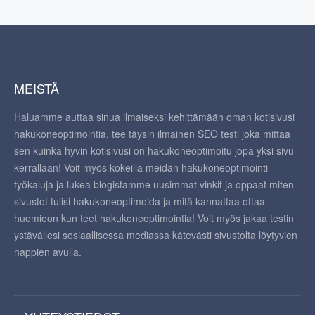
MEISTÄ
Haluamme auttaa sinua ilmaiseksi kehittämään oman kotisivusi
hakukoneoptimointia, tee täysin ilmainen SEO testi joka mittaa
sen kuinka hyvin kotisivusi on hakukoneoptimoitu jopa yksi sivu
kerrallaan! Voit myös kokeilla meidän hakukoneoptimointi
työkaluja ja lukea blogistamme uusimmat vinkit ja oppaat miten
sivustot tulisi hakukoneoptimoida ja mitä kannattaa ottaa
huomioon kun teet hakukoneoptimointia! Voit myös jakaa testin
ystävällesi sosiaallisessa mediassa kätevästi sivustolta löytyvien
nappien avulla.