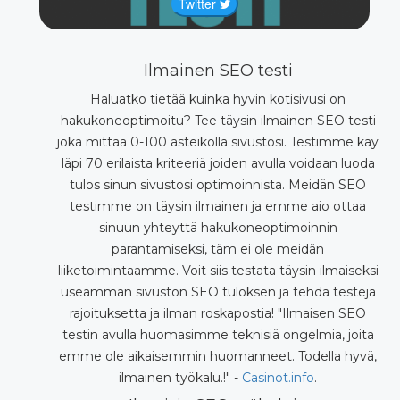
Twitter
Ilmainen SEO testi
Haluatko tietää kuinka hyvin kotisivusi on
hakukoneoptimoitu? Tee täysin ilmainen SEO testi
joka mittaa 0-100 asteikolla sivustosi. Testimme käy
läpi 70 erilaista kriteeriä joiden avulla voidaan luoda
tulos sinun sivustosi optimoinnista. Meidän SEO
testimme on täysin ilmainen ja emme aio ottaa
sinuun yhteyttä hakukoneoptimoinnin
parantamiseksi, täm ei ole meidän
liiketoimintaamme. Voit siis testata täysin ilmaiseksi
useamman sivuston SEO tuloksen ja tehdä testejä
rajoituksetta ja ilman roskapostia! "Ilmaisen SEO
testin avulla huomasimme teknisiä ongelmia, joita
emme ole aikaisemmin huomanneet. Todella hyvä,
ilmainen työkalu.!" -
Casinot.info
.