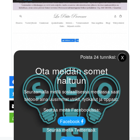
Poista 24 tunniksi:
X
Ota meidän somet
haltuun
Lapetiteprovence.fi
Seuraamalla meitä sosiaallisessa mediassa saat
tietoosi aina uusimmat vinkit, työkalut ja oppaat.
60
0
0%
/100
Seuraa meitä Facebookissa:
GLOBAALI
LATAUTUMINEN
PISTEET
Facebook
Seuraa meitä Twitterissä: