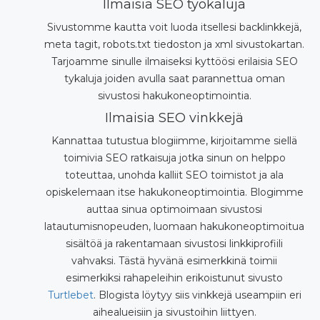
Ilmaisia SEO työkaluja
Sivustomme kautta voit luoda itsellesi backlinkkejä,
meta tagit, robots.txt tiedoston ja xml sivustokartan.
Tarjoamme sinulle ilmaiseksi kyttöösi erilaisia SEO
tykaluja joiden avulla saat parannettua oman
sivustosi hakukoneoptimointia.
Ilmaisia SEO vinkkejä
Kannattaa tutustua blogiimme, kirjoitamme siellä
toimivia SEO ratkaisuja jotka sinun on helppo
toteuttaa, unohda kalliit SEO toimistot ja ala
opiskelemaan itse hakukoneoptimointia. Blogimme
auttaa sinua optimoimaan sivustosi
latautumisnopeuden, luomaan hakukoneoptimoitua
sisältöä ja rakentamaan sivustosi linkkiprofiili
vahvaksi. Tästä hyvänä esimerkkinä toimii
esimerkiksi rahapeleihin erikoistunut sivusto
Turtlebet
. Blogista löytyy siis vinkkejä useampiin eri
aihealueisiin ja sivustoihin liittyen.