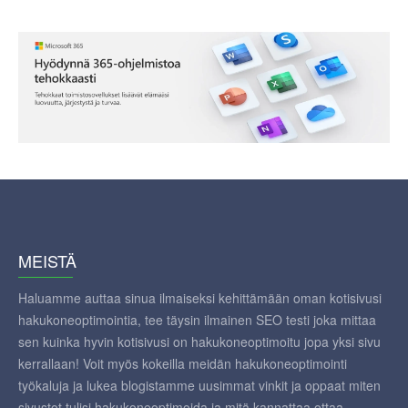
MEISTÄ
Haluamme auttaa sinua ilmaiseksi kehittämään oman kotisivusi
hakukoneoptimointia, tee täysin ilmainen SEO testi joka mittaa
sen kuinka hyvin kotisivusi on hakukoneoptimoitu jopa yksi sivu
kerrallaan! Voit myös kokeilla meidän hakukoneoptimointi
työkaluja ja lukea blogistamme uusimmat vinkit ja oppaat miten
sivustot tulisi hakukoneoptimoida ja mitä kannattaa ottaa