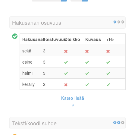
Hakusanan osuvuus
Hakusanat
Toistuvuus
Otsikko
Kuvaus
<H>
sekä
3
esine
3
helmi
3
keräily
2
Katso lisää
Teksti/koodi suhde