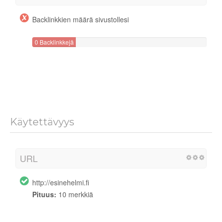
Backlinkkien määrä sivustollesi
0 Backlinkkejä
Käytettävyys
URL
http://esinehelmi.fi
Pituus:
10 merkkiä