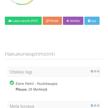
Lataa raportti (PDF)
Päivitä
Vertaile
Jaa
Hakukoneoptimointi
Otsikko tagi
Esine Helmi - Huutokauppa
Pituus:
25 Merkkejä
Meta kuvaus