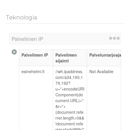
Teknologia
Palvelimen IP
Palvelimen IP
Palvelimen
Palveluntarjoaja
sijainti
esinehelmi.fi
//wh.ipaddress.
Not Available
com/a34,193,1
79,192?
u="+encodeURI
Component(do
cument.URL)+"
&r="+
(document.refe
rrer.length>0&&
!document.refe
rrer.startsWith("