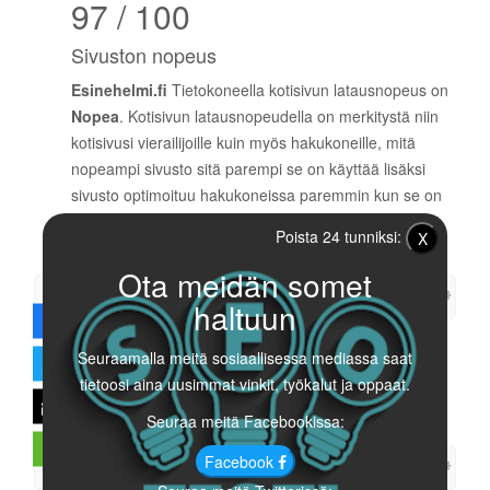
97 / 100
Sivuston nopeus
Esinehelmi.fi
Tietokoneella kotisivun latausnopeus on
Nopea
. Kotisivun latausnopeudella on merkitystä niin
kotisivusi vierailijoille kuin myös hakukoneille, mitä
nopeampi sivusto sitä parempi se on käyttää lisäksi
sivusto optimoituu hakukoneissa paremmin kun se on
nopea.
Poista 24 tunniksi:
X
Ota meidän somet
Kieli
haltuun
Hienoa, sivustosi kieli on määritetty
Seuraamalla meitä sosiaallisessa mediassa saat
Sivuston määritetty kieli: Finnish
tietoosi aina uusimmat vinkit, työkalut ja oppaat.
Seuraa meitä Facebookissa:
Facebook
Domainin saatavuus