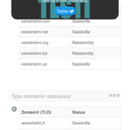
Seuraa meitä Twitterissä:
Domainit (TLD)
Status
Twitter
esinehelmi.com
Saatavilla
esinehelmi.net
Saatavilla
esinehelmi.org
Rekisteröity
esinehelmi.biz
Rekisteröity
esinehelmi.us
Saatavilla
Typo domainin saatavuus
Domainit (TLD)
Status
wsinehelmi.fi
Saatavilla