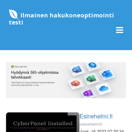
Ilmainen hakukoneoptimointi
testi
Esinehelmi.fi
(esinehelmi.fi)
June, 16 2023 07:20:24