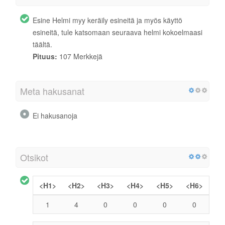
Esine Helmi myy keräily esineitä ja myös käyttö
esineitä, tule katsomaan seuraava helmi kokoelmaasi
täältä.
Pituus:
107 Merkkejä
Meta hakusanat
Ei hakusanoja
Otsikot
<H1>
<H2>
<H3>
<H4>
<H5>
<H6>
1
4
0
0
0
0