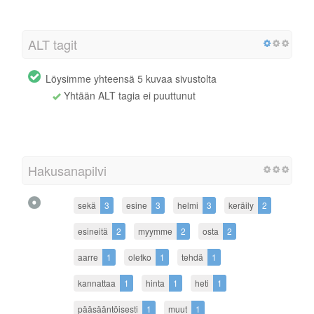
ALT tagit
Löysimme yhteensä 5 kuvaa sivustolta
Yhtään ALT tagia ei puuttunut
Hakusanapilvi
sekä
3
esine
3
helmi
3
keräily
2
esineitä
2
myymme
2
osta
2
aarre
1
oletko
1
tehdä
1
kannattaa
1
hinta
1
heti
1
pääsääntöisesti
1
muut
1