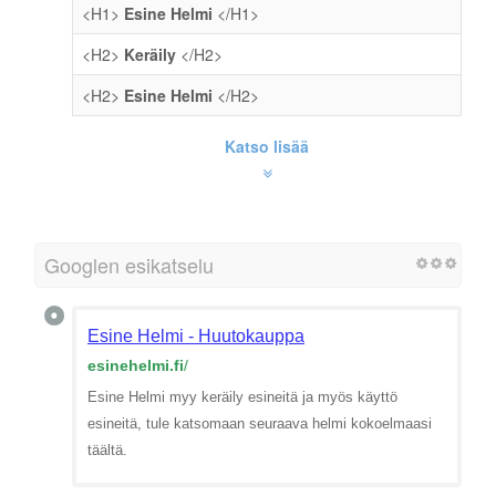
<H1>
Esine Helmi
</H1>
<H2>
Keräily
</H2>
<H2>
Esine Helmi
</H2>
Katso lisää
Googlen esikatselu
Esine Helmi - Huutokauppa
esinehelmi.fi
/
Esine Helmi myy keräily esineitä ja myös käyttö
esineitä, tule katsomaan seuraava helmi kokoelmaasi
täältä.