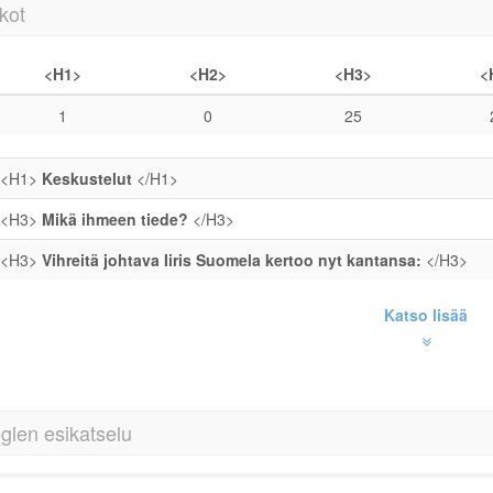
kot
<H1>
<H2>
<H3>
<
1
0
25
<H1>
Keskustelut
</H1>
<H3>
Mikä ihmeen tiede?
</H3>
<H3>
Vihreitä johtava Iiris Suomela kertoo nyt kantansa:
</H3>
Katso lisää
glen esikatselu