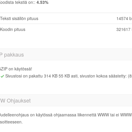
oodista tekstiä on::
4.53%
Teksti sisällön pituus
14574 bi
Koodin pituus
321617 b
P pakkaus
ZIP on käytössä!
Sivustosi on pakattu 314 KB 55 KB asti, sivuston kokoa säästetty: (8
 Ohjaukset
udelleenohjaus on käytössä ohjaamassa liikennettä WWW tai ei WWW s
soitteeseen.