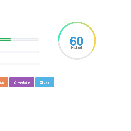
60
Pisteet
itä
Vertaile
Jaa