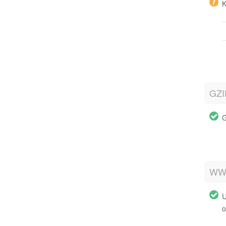
K
GZI
G
WWW
U
o