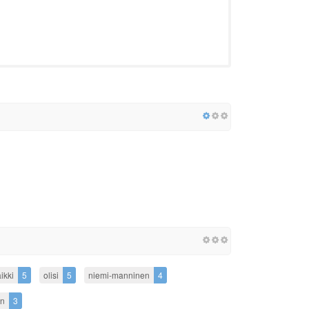
ikki
5
olisi
5
niemi-manninen
4
n
3