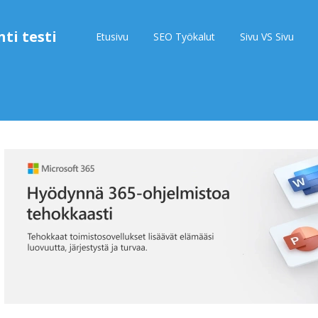
ti testi
Etusivu
SEO Työkalut
Sivu VS Sivu