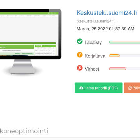
Keskustelu.suomi24.fi
(keskustelu.suomi24.fi)
March, 25 2022 01:57:39 AM
Läpäisty
Korjattava
Virheet
Lataa raportti (PDF)
Päiv
koneoptimointi