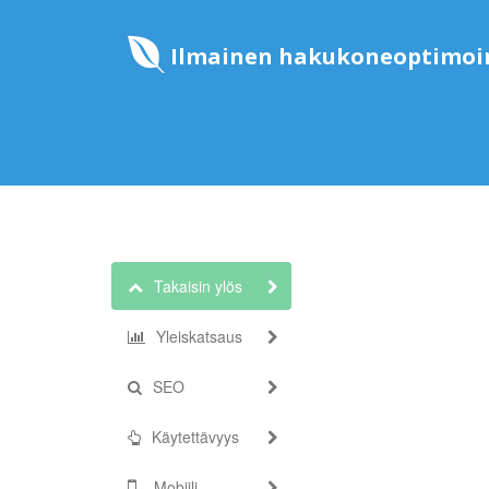
Ilmainen hakukoneoptimoin
Takaisin ylös
Yleiskatsaus
SEO
Käytettävyys
Mobiili