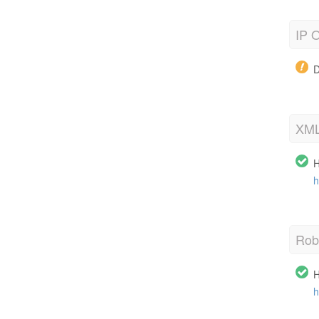
IP 
D
XML
H
h
Robo
H
h