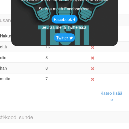
Seuraa meitä Facebookissa:
usanan osuvuus
Facebook
Seuraa meitä Twitterissä:
Hakusanat
Toistuvuus
Otsikko
Twitter
että
16
niin
8
hän
8
mutta
7
Katso lisää
ti/koodi suhde