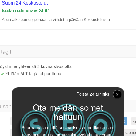
Suomi24 Keskustelut
keskustelu.suomi24.fi
/
Apua arkiseen ongelmaan ja viihdettä päivään Keskusteluista
tagit
öysimme yhteensä 3 kuvaa sivustolta
Yhtään ALT tagia ei puuttunut
Poista 24 tunniksi:
X
Ota meidän somet
usanapilvi
haltuun
että
16
niin
8
hän
8
mutta
7
ovat
6
olla
6
ka
Seuraamalla meitä sosiaallisessa mediassa saat
vaikka
4
rita
4
edelleen
3
olisiko
3
mitä
3
suome
tietoosi aina uusimmat vinkit, työkalut ja oppaat.