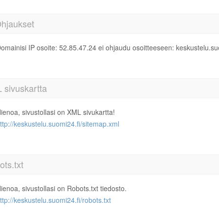
Ohjaukset
omainisi IP osoite: 52.85.47.24 ei ohjaudu osoitteeseen: keskustelu.su
 sivuskartta
ienoa, sivustollasi on XML sivukartta!
ttp://keskustelu.suomi24.fi/sitemap.xml
ts.txt
ienoa, sivustollasi on Robots.txt tiedosto.
ttp://keskustelu.suomi24.fi/robots.txt