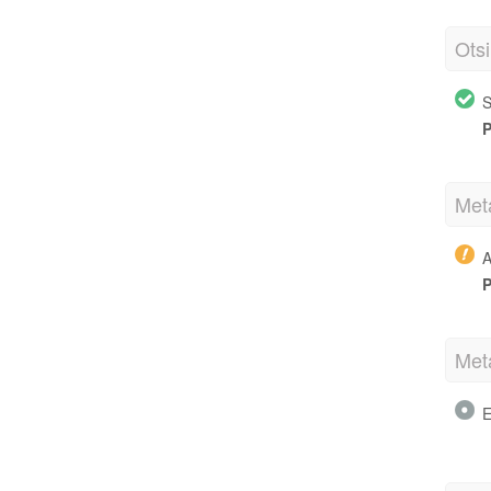
Otsi
S
P
Met
A
P
Met
E