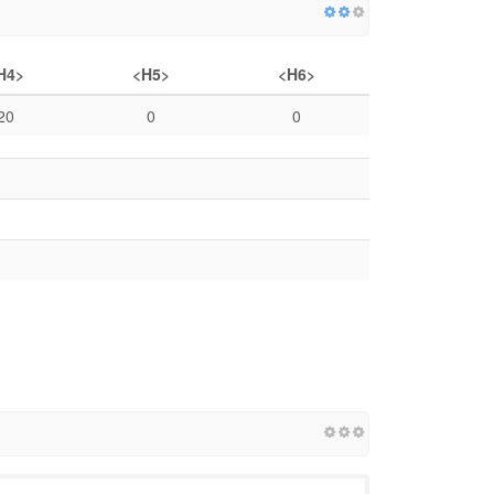
H4>
<H5>
<H6>
20
0
0