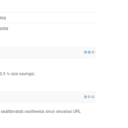
ttiä
ittiä
2.5 % size savings)
isältämästä osoitteesta sinun sivustosi URL