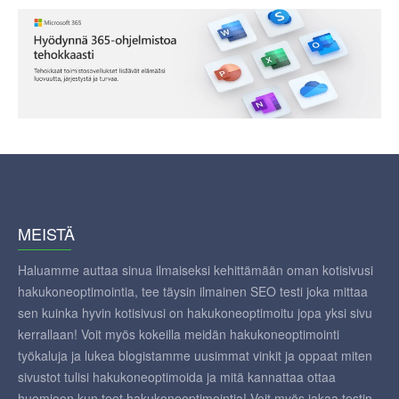
MEISTÄ
Haluamme auttaa sinua ilmaiseksi kehittämään oman kotisivusi
hakukoneoptimointia, tee täysin ilmainen SEO testi joka mittaa
sen kuinka hyvin kotisivusi on hakukoneoptimoitu jopa yksi sivu
kerrallaan! Voit myös kokeilla meidän hakukoneoptimointi
työkaluja ja lukea blogistamme uusimmat vinkit ja oppaat miten
sivustot tulisi hakukoneoptimoida ja mitä kannattaa ottaa
huomioon kun teet hakukoneoptimointia! Voit myös jakaa testin