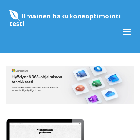
Ilmainen hakukoneoptimointi
testi