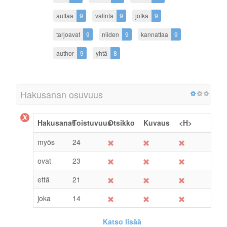
auttaa
9
valinta
9
jotka
9
tarjoavat
9
niiden
9
kannattaa
9
author
9
yhtä
8
Hakusanan osuvuus
Hakusanat
Toistuvuus
Otsikko
Kuvaus
<H>
myös
24
ovat
23
että
21
joka
14
Katso lisää