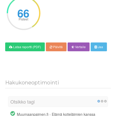
66
Pisteet
Lataa raportti (PDF)
Päivitä
Vertaile
Jaa
Hakukoneoptimointi
Otsikko tagi
Muumaanpaimen.fi - Elämä kotieläimien kanssa