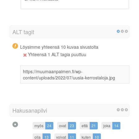
ALT tagit
Löysimme yhteensä 10 kuvaa sivustolta
Yhteensä 1 ALT tagia puuttuu
https://muumaanpaimen.fi/wp-
content/uploads/2022/07/uusia-kerrostaloja.jpg
Hakusanapilvi
myös
24
ovat
23
että
21
joka
14
olla
13
voivat
11
kuten
10