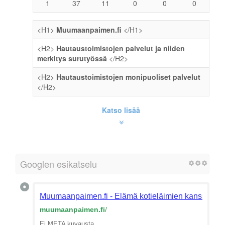
1
37
11
0
0
0
<H1>
Muumaanpaimen.fi
</H1>
<H2>
Hautaustoimistojen palvelut ja niiden
merkitys surutyössä
</H2>
<H2>
Hautaustoimistojen monipuoliset palvelut
</H2>
Katso lisää
Googlen esikatselu
Muumaanpaimen.fi - Elämä kotieläimien kanssa
muumaanpaimen.fi
/
Ei META kuvausta