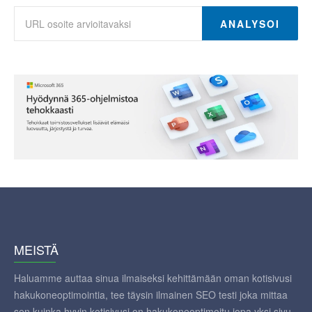
ANALYSOI
MEISTÄ
Haluamme auttaa sinua ilmaiseksi kehittämään oman kotisivusi
hakukoneoptimointia, tee täysin ilmainen SEO testi joka mittaa
sen kuinka hyvin kotisivusi on hakukoneoptimoitu jopa yksi sivu