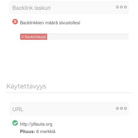
Backlink laskuri
Backlinkkien määrä sivustollesi
0 Backlinkkejä
Käytettävyys
URL
http://ylilauta.org
Pituus:
8 merkkiä