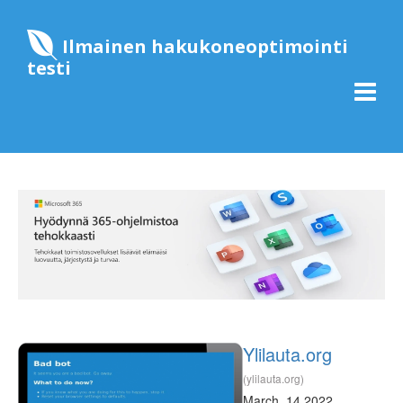
Ilmainen hakukoneoptimointi
testi
Ylilauta.org
(ylilauta.org)
March, 14 2022