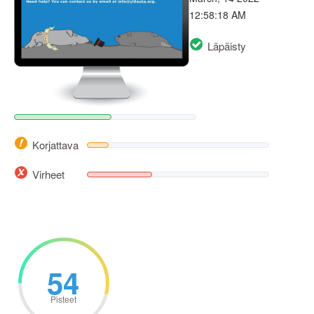
12:58:18 AM
Läpäisty
Korjattava
Virheet
54
Pisteet