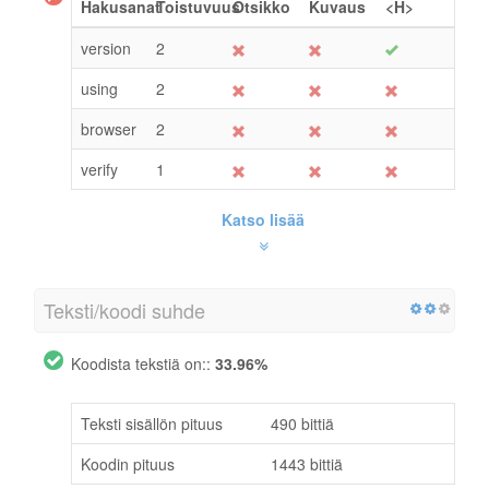
Hakusanat
Toistuvuus
Otsikko
Kuvaus
<H>
version
2
using
2
browser
2
verify
1
Katso lisää
Teksti/koodi suhde
Koodista tekstiä on::
33.96%
Teksti sisällön pituus
490 bittiä
Koodin pituus
1443 bittiä