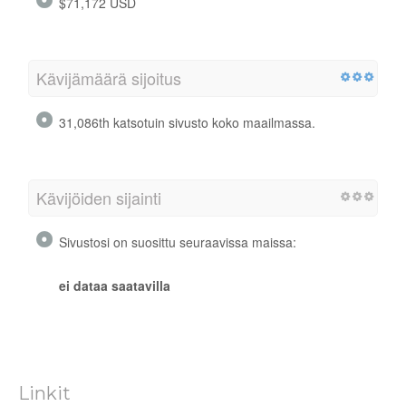
$71,172 USD
Kävijämäärä sijoitus
31,086th katsotuin sivusto koko maailmassa.
Kävijöiden sijainti
Sivustosi on suosittu seuraavissa maissa:
ei dataa saatavilla
Linkit