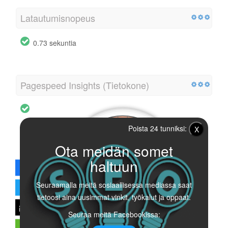
Latautumisnopeus
0.73 sekuntia
Pagespeed Insights (Tietokone)
Poista 24 tunniksi:
X
Ota meidän somet
haltuun
Seuraamalla meitä sosiaallisessa mediassa saat
tietoosi aina uusimmat vinkit, työkalut ja oppaat.
Seuraa meitä Facebookissa: