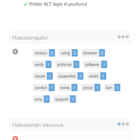
Yhtään ALT tagia ei puuttunut
Hakusanapilvi
version
2
using
2
browser
2
verify
1
antivirus
1
software
1
cause
1
supported
1
email
1
contact
1
some
1
proxy
1
turn
1
only
1
support
1
Hakusanan osuvuus