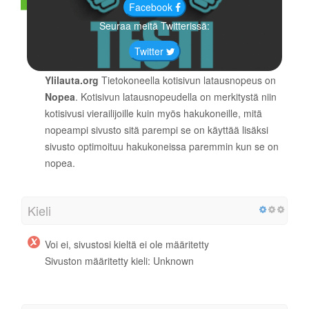
Facebook
Seuraa meitä Twitterissä:
98 / 100
Twitter
Sivuston nopeus
Ylilauta.org
Tietokoneella kotisivun latausnopeus on
Nopea
. Kotisivun latausnopeudella on merkitystä niin
kotisivusi vierailijoille kuin myös hakukoneille, mitä
nopeampi sivusto sitä parempi se on käyttää lisäksi
sivusto optimoituu hakukoneissa paremmin kun se on
nopea.
Kieli
Voi ei, sivustosi kieltä ei ole määritetty
Sivuston määritetty kieli: Unknown