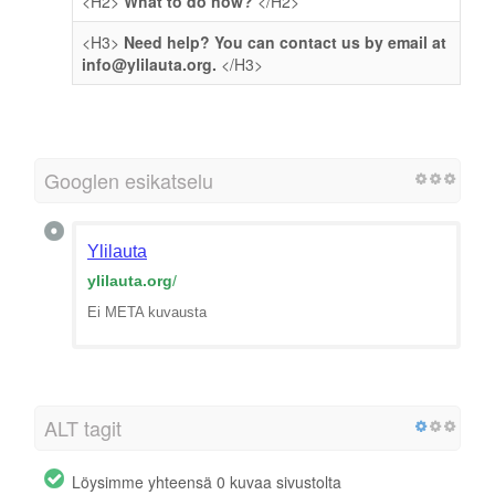
<H2>
What to do now?
</H2>
<H3>
Need help? You can contact us by email at
info@ylilauta.org
.
</H3>
Googlen esikatselu
Ylilauta
ylilauta.org
/
Ei META kuvausta
ALT tagit
Löysimme yhteensä 0 kuvaa sivustolta