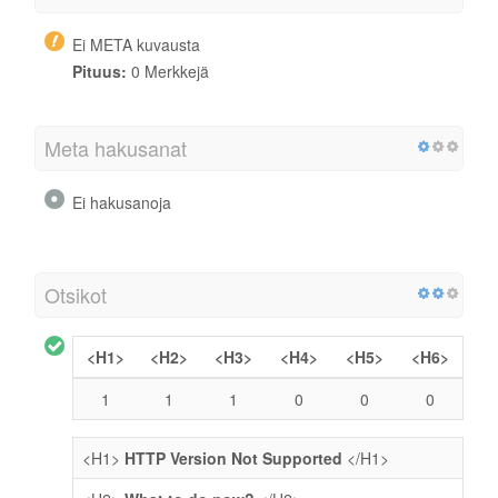
Ei META kuvausta
Pituus:
0 Merkkejä
Meta hakusanat
Ei hakusanoja
Otsikot
<H1>
<H2>
<H3>
<H4>
<H5>
<H6>
1
1
1
0
0
0
<H1>
HTTP Version Not Supported
</H1>