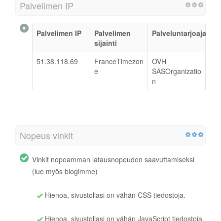
Palvelimen IP
Palvelimen IP
Palvelimen
Palveluntarjoaja
sijainti
51.38.118.69
FranceTimezon
OVH
e
SASOrganizatio
n
Nopeus vinkit
Vinkit nopeamman latausnopeuden saavuttamiseksi
(lue myös blogimme)
Hienoa, sivustollasi on vähän CSS tiedostoja.
Hienoa, sivustollasi on vähän JavaScript tiedostoja.