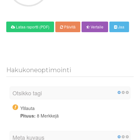
Lataa raportti (PDF)
Päivitä
Vertaile
Jaa
Hakukoneoptimointi
Otsikko tagi
Ylilauta
Pituus:
8 Merkkejä
Meta kuvaus