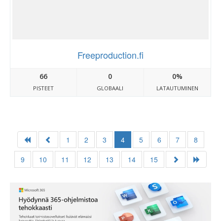
Freeproduction.fi
66
0
0%
PISTEET
GLOBAALI
LATAUTUMINEN
1
2
3
4
5
6
7
8
9
10
11
12
13
14
15