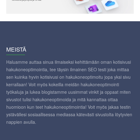
MEISTÄ
Haluamme auttaa sinua ilmaiseksi kehittämään oman kotisivusi
hakukoneoptimointia, tee täysin ilmainen SEO testi joka mittaa
sen kuinka hyvin kotisivusi on hakukoneoptimoitu jopa yksi sivu
kerrallaan! Voit myös kokeilla meidän hakukoneoptimointi
työkaluja ja lukea blogistamme uusimmat vinkit ja oppaat miten
sivustot tulisi hakukoneoptimoida ja mitä kannattaa ottaa
huomioon kun teet hakukoneoptimointia! Voit myös jakaa testin
ystävällesi sosiaallisessa mediassa kätevästi sivustolta löytyvien
nappien avulla.