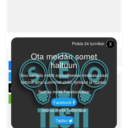
Saxumdao.com
Poista 24 tunniksi:
X
Ota meidän somet
75
0
0%
PISTEET
GLOBAALI
LATAUTUMINEN
haltuun
Seuraamalla meitä sosiaallisessa mediassa saat
tietoosi aina uusimmat vinkit, työkalut ja oppaat.
Seuraa meitä Facebookissa:
Facebook
Seuraa meitä Twitterissä:
Twitter