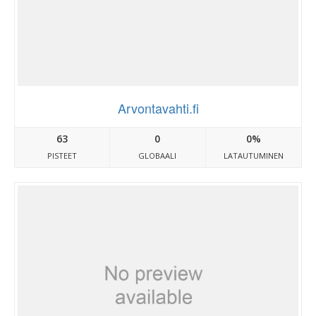
Arvontavahti.fi
63
0
0%
PISTEET
GLOBAALI
LATAUTUMINEN