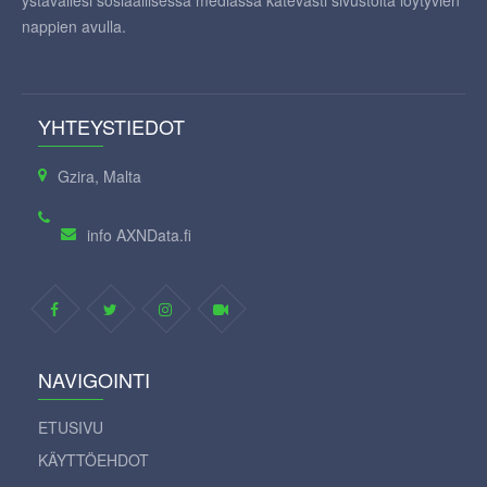
ystävällesi sosiaallisessa mediassa kätevästi sivustolta löytyvien
nappien avulla.
YHTEYSTIEDOT
Gzira, Malta
info AXNData.fi
NAVIGOINTI
ETUSIVU
KÄYTTÖEHDOT