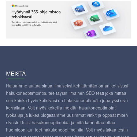
MEISTÄ
Haluamme auttaa sinua ilmaiseksi kehittämään oman kotisivusi
hakukoneoptimointia, tee täysin ilmainen SEO testi joka mittaa
sen kuinka hyvin kotisivusi on hakukoneoptimoitu jopa yksi sivu
kerrallaan! Voit myös kokeilla meidän hakukoneoptimointi
työkaluja ja lukea blogistamme uusimmat vinkit ja oppaat miten
sivustot tulisi hakukoneoptimoida ja mitä kannattaa ottaa
huomioon kun teet hakukoneoptimointia! Voit myös jakaa testin