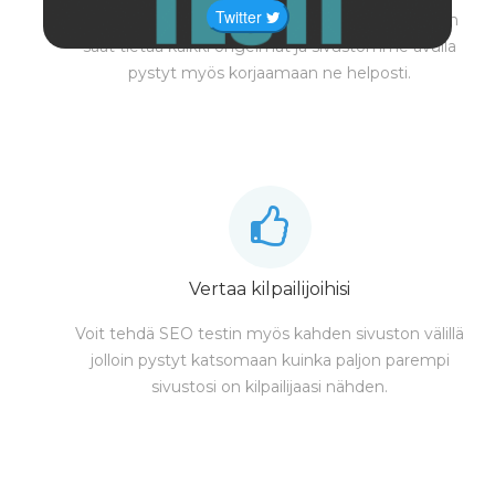
Twitter
SEO testi testaa sivustosi erittäin kattavasti joten
saat tietää kaikki ongelmat ja sivustomme avulla
pystyt myös korjaamaan ne helposti.
Vertaa kilpailijoihisi
Voit tehdä SEO testin myös kahden sivuston välillä
jolloin pystyt katsomaan kuinka paljon parempi
sivustosi on kilpailijaasi nähden.