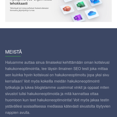
MEISTÄ
Haluamme auttaa sinua ilmaiseksi kehittämään oman kotisivusi
hakukoneoptimointia, tee täysin ilmainen SEO testi joka mittaa
sen kuinka hyvin kotisivusi on hakukoneoptimoitu jopa yksi sivu
kerrallaan! Voit myös kokeilla meidän hakukoneoptimointi
työkaluja ja lukea blogistamme uusimmat vinkit ja oppaat miten
sivustot tulisi hakukoneoptimoida ja mitä kannattaa ottaa
huomioon kun teet hakukoneoptimointia! Voit myös jakaa testin
ystävällesi sosiaallisessa mediassa kätevästi sivustolta löytyvien
nappien avulla.