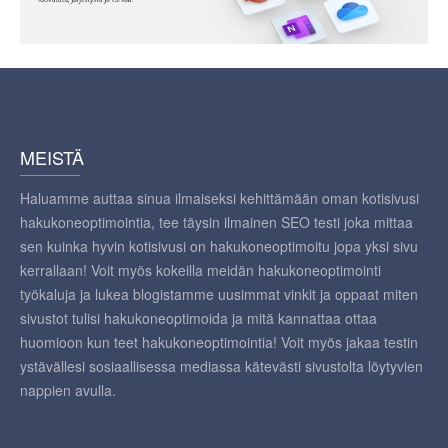
MEISTÄ
Haluamme auttaa sinua ilmaiseksi kehittämään oman kotisivusi
hakukoneoptimointia, tee täysin ilmainen SEO testi joka mittaa
sen kuinka hyvin kotisivusi on hakukoneoptimoitu jopa yksi sivu
kerrallaan! Voit myös kokeilla meidän hakukoneoptimointi
työkaluja ja lukea blogistamme uusimmat vinkit ja oppaat miten
sivustot tulisi hakukoneoptimoida ja mitä kannattaa ottaa
huomioon kun teet hakukoneoptimointia! Voit myös jakaa testin
ystävällesi sosiaallisessa mediassa kätevästi sivustolta löytyvien
nappien avulla.