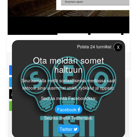
Xn----ctbrfdydbglmmh3i.xn--p1ai
Poista 24 tunniksi:
X
Ota meidän somet
63
0
60%
PISTEET
GLOBAALI
LATAUTUMINEN
haltuun
Seuraamalla meitä sosiaallisessa mediassa saat
tietoosi aina uusimmat vinkit, työkalut ja oppaat.
Seuraa meitä Facebookissa:
Facebook
Seuraa meitä Twitterissä:
Twitter