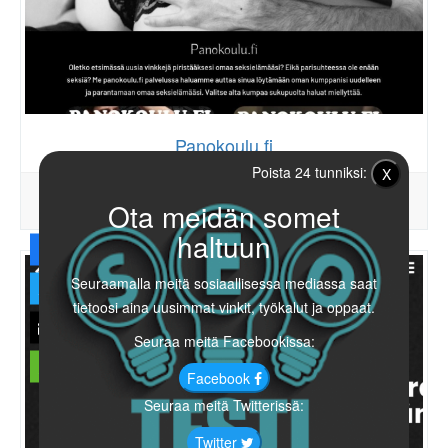
Panokoulu.fi
Poista 24 tunniksi:
X
72
0
90%
Ota meidän somet
PISTEET
GLOBAALI
LATAUTUMINEN
haltuun
Seuraamalla meitä sosiaallisessa mediassa saat
tietoosi aina uusimmat vinkit, työkalut ja oppaat.
Seuraa meitä Facebookissa:
Facebook
Seuraa meitä Twitterissä:
Twitter