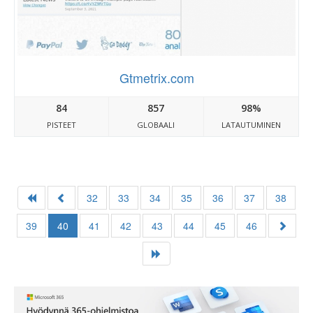
Gtmetrix.com
84
857
98%
PISTEET
GLOBAALI
LATAUTUMINEN
32
33
34
35
36
37
38
39
40
41
42
43
44
45
46