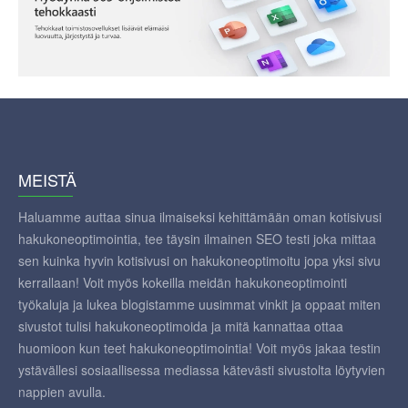
MEISTÄ
Haluamme auttaa sinua ilmaiseksi kehittämään oman kotisivusi
hakukoneoptimointia, tee täysin ilmainen SEO testi joka mittaa
sen kuinka hyvin kotisivusi on hakukoneoptimoitu jopa yksi sivu
kerrallaan! Voit myös kokeilla meidän hakukoneoptimointi
työkaluja ja lukea blogistamme uusimmat vinkit ja oppaat miten
sivustot tulisi hakukoneoptimoida ja mitä kannattaa ottaa
huomioon kun teet hakukoneoptimointia! Voit myös jakaa testin
ystävällesi sosiaallisessa mediassa kätevästi sivustolta löytyvien
nappien avulla.